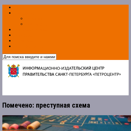
Главная
О журнале
Редакция
Документы
Рекламодателям
Партнёры
Архив номеров
Обратная связь
Помечено:
преступная схема