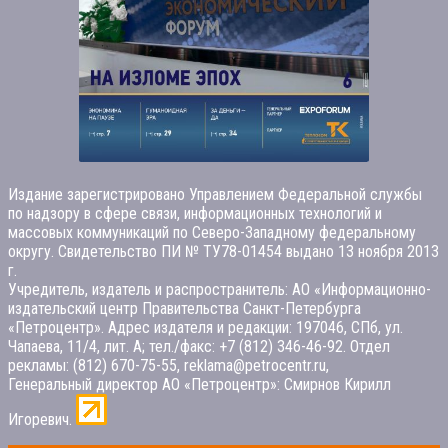
Издание зарегистрировано Управлением Федеральной службы
по надзору в сфере связи, информационных технологий и
массовых коммуникаций по Северо-Западному федеральному
округу. Свидетельство ПИ № ТУ78-01454 выдано 13 ноября 2013
г.
Учредитель, издатель и распространитель: АО «Информационно-
издательский центр Правительства Санкт-Петербурга
«Петроцентр». Адрес издателя и редакции: 197046, СПб, ул.
Чапаева, 11/4, лит. А; тел./факс: +7 (812) 346-46-92. Отдел
рекламы: (812) 670-75-55, reklama@petrocentr.ru,
Генеральный директор АО «Петроцентр»: Смирнов Кирилл
Игоревич.